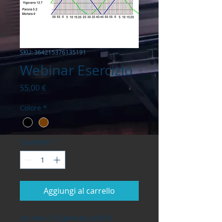
SKU: 364215376135191
Webinar Esercizio
Prezzo
55,00 €
Colore
*
Quantità
*
Aggiungi al carrello
On line il 22 gennaio 2026 è 