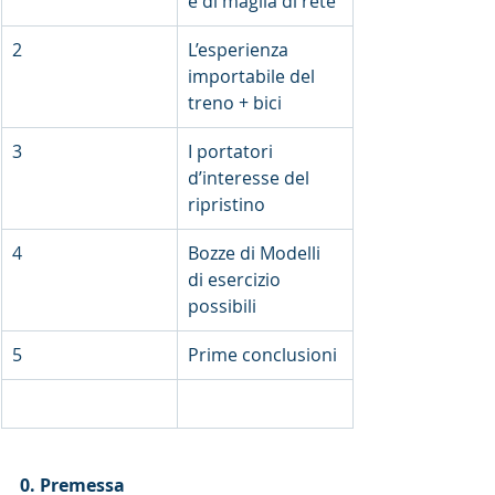
e di maglia di rete
2
L’esperienza 
importabile del 
treno + bici
3
I portatori 
d’interesse del 
ripristino
4
Bozze di Modelli 
di esercizio 
possibili
5
Prime conclusioni
0. Premessa