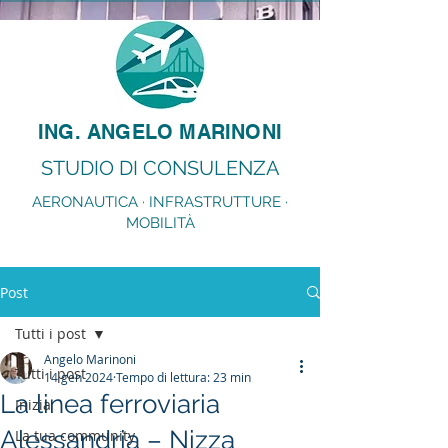
ING. ANGELO MARINONI
STUDIO DI CONSULENZA
AERONAUTICA · INFRASTRUTTURE ·
MOBILITÀ
Post
Tutti i post
Angelo Marinoni
Tutti i post
14 gen 2024
Tempo di lettura: 23 min
La linea ferroviaria
Inizia
Alessandria – Nizza
La tua community