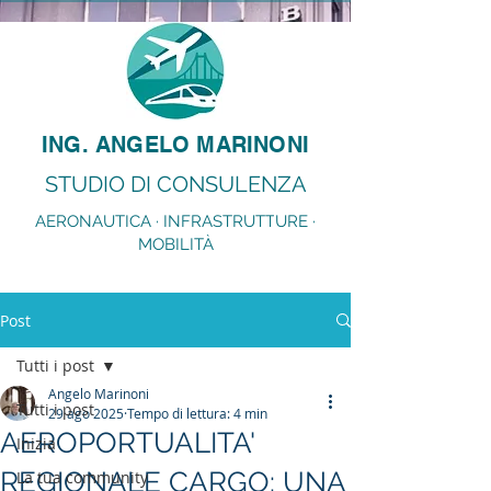
ING. ANGELO MARINONI
STUDIO DI CONSULENZA
AERONAUTICA · INFRASTRUTTURE ·
MOBILITÀ
Post
Tutti i post
Angelo Marinoni
Tutti i post
29 ago 2025
Tempo di lettura: 4 min
AEROPORTUALITA'
Inizia
REGIONALE CARGO: UNA
La tua community